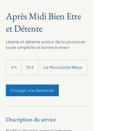
Après Midi Bien Etre
et Détente
Liberté et détente autour de la piscine en
toute simplicité et bonne humeur
15
euros
4 h
4
15 €
La Moustache Bleue
h
Envoyer une demande
Description du service
Profitez de notre espace naturiste