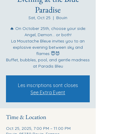
Paradise
Sat, Oct 25
  |  
Bouin
🔥 On October 25th, choose your side:
Angel, Demon... or both!
La Moustache Bleue invites you to an
explosive evening between sky and
flames 😇😈
Buffet, bubbles, pool, and gentle madness
at Paradis Bleu
Les inscriptions sont closes
See Extra Event
Time & Location
Oct 25, 2025, 7:00 PM – 11:00 PM
Bouin, 85230 Bouin, France